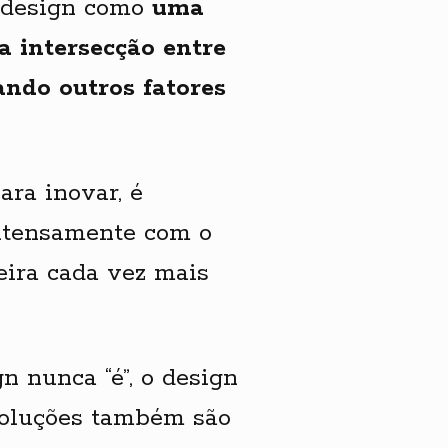
o design como
uma
a intersecção entre
ando outros fatores
ra inovar, é
intensamente com o
eira cada vez mais
n nunca “é”, o design
evoluções também são