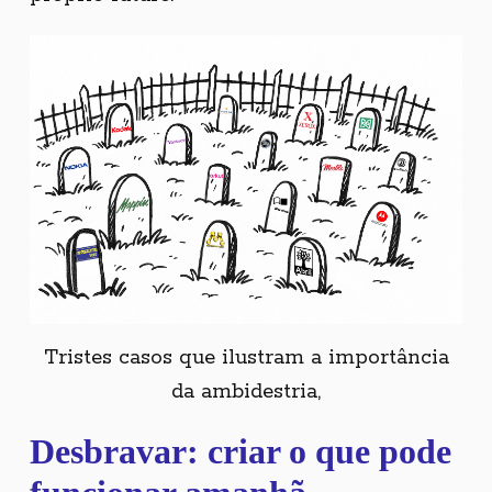
Tristes casos que ilustram a importância
Copyright © 2026 Primata Criativo.
da ambidestria,
All rights reserved.
Desbravar: criar o que pode