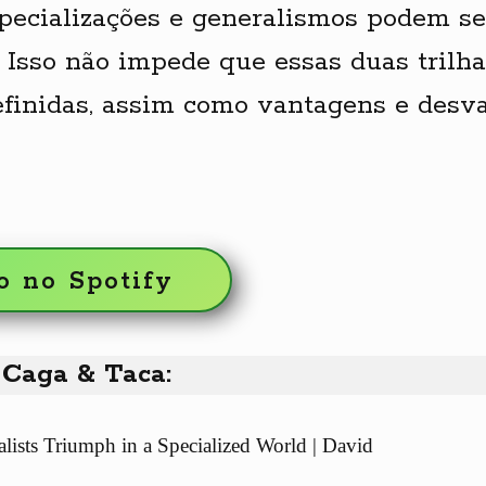
specializações e generalismos podem ser
 Isso não impede que essas duas trilh
finidas, assim como vantagens e desva
o no Spotify
Caga & Taca:
ists Triumph in a Specialized World | David