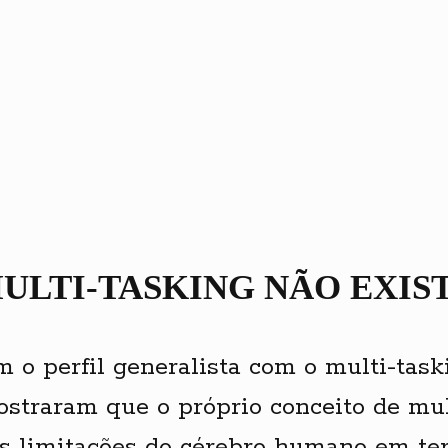
ULTI-TASKING NÃO EXIS
 o perfil generalista com o multi-task
mostraram que o próprio conceito de mul
das limitações do cérebro humano em te