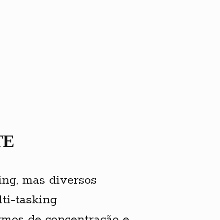
TE
ing, mas diversos
ti-tasking
rmos de concentração e