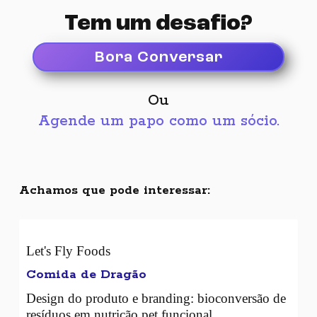
Tem um desafio?
Copyright © 2026 Primata Criativo.
All rights reserved.
Escolha a forma que preferir:
Bora Conversar
Email
Ou
Agende um papo como um sócio.
Telefone
Achamos que pode interessar:
LinkedIn
Let's Fly Foods
WhatsApp
Comida de Dragão
Design do produto e branding: bioconversão de
resíduos em nutrição pet funcional.
Instagram