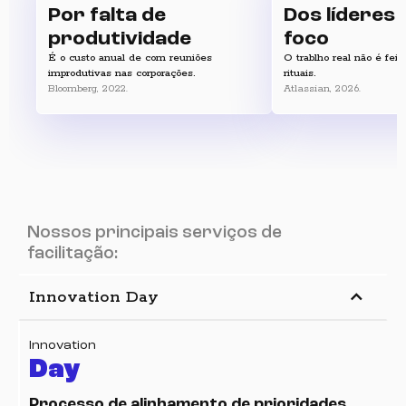
Por falta de
Dos líderes
produtividade
foco
É o custo anual de com reuniões
O trablho real não é fei
improdutivas nas corporações.
rituais.
Bloomberg, 2022.
Atlassian, 2026.
Nossos principais serviços de
facilitação:
keyboard_arrow_up
Innovation Day
Innovation
Day
Processo de alinhamento de prioridades,