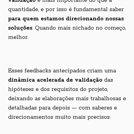
validação
é mais importante do que a
quantidade, e por isso é fundamental saber
para quem estamos direcionando nossas
soluções
. Quando mais nichado no começo,
melhor.
Copyright © 2026 Primata Criativo.
Esses feedbacks antecipados criam uma
All rights reserved.
dinâmica acelerada de validação
das
hipóteses e dos requisitos do projeto,
deixando as elaborações mais trabalhosas e
detalhadas para depois — com saberes e
direcionamentos muito mais precisos.