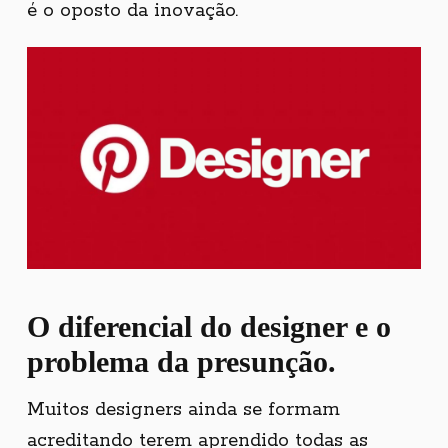
é o oposto da inovação.
O diferencial do designer e o
Copyright © 2026 Primata Criativo.
All rights reserved.
problema da presunção.
Muitos designers ainda se formam
acreditando terem aprendido todas as