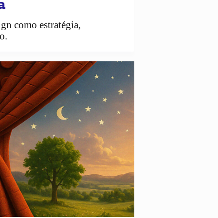
a
ign como estratégia,
o.