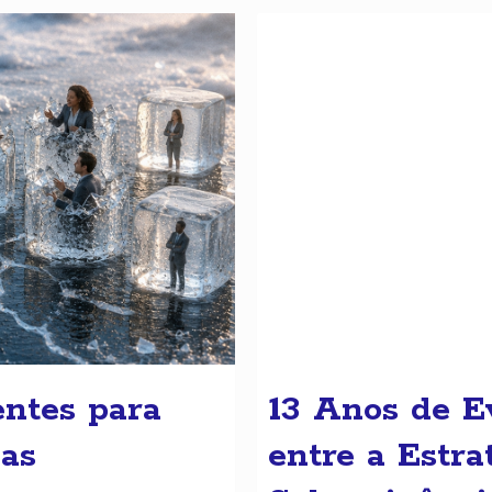
entes para
13 Anos de E
vas
entre a Estra