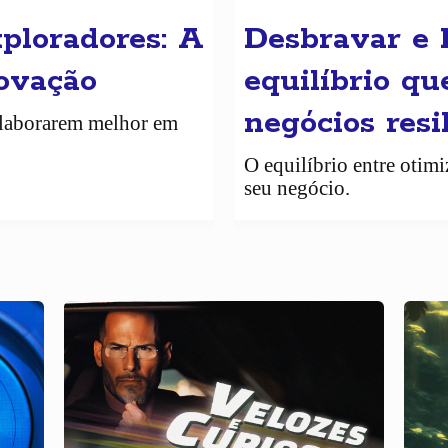
xploradores: A
Desbravar e 
novação
equilíbrio qu
negócios resi
colaborarem melhor em
O equilíbrio entre otim
seu negócio.