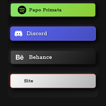
Papo Primata
Discord
Behance
Site