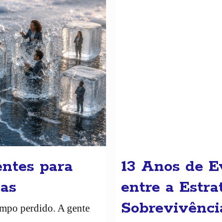
entes para
13 Anos de E
vas
entre a Estra
Sobrevivênci
empo perdido. A gente