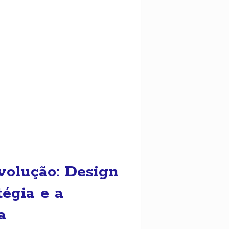
volução: Design
tégia e a
a