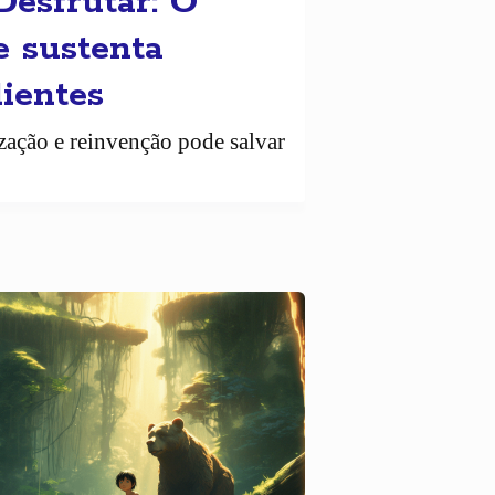
Desfrutar: O
e sustenta
lientes
ização e reinvenção pode salvar