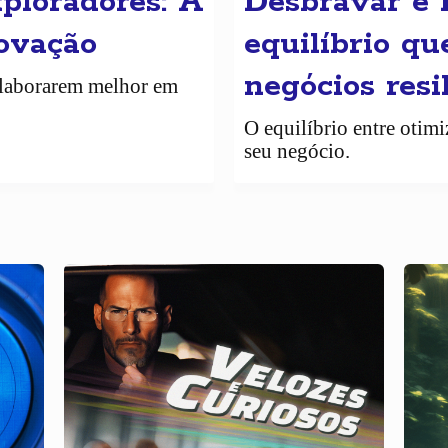
xploradores: A
Desbravar e 
novação
equilíbrio qu
negócios resi
colaborarem melhor em
O equilíbrio entre otim
seu negócio.