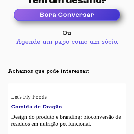
Tem um desafio?
Copyright © 2026 Primata Criativo.
Escolha a forma que preferir:
All rights reserved.
Bora Conversar
Email
Ou
Agende um papo como um sócio.
Telefone
Achamos que pode interessar:
LinkedIn
Let's Fly Foods
WhatsApp
Comida de Dragão
Design do produto e branding: bioconversão de
resíduos em nutrição pet funcional.
Instagram